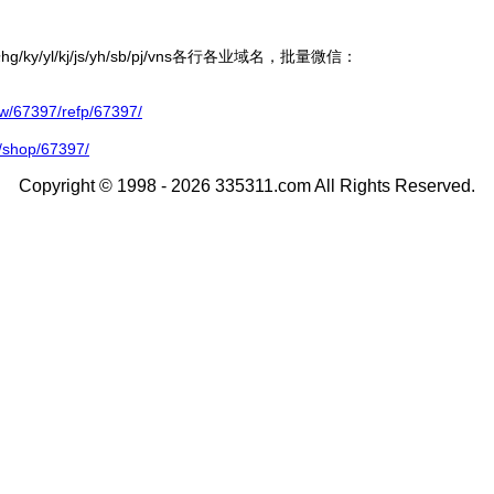
ky/yl/kj/js/yh/sb/pj/vns各行各业域名，批量微信：
67397/refp/67397/
/shop/67397/
Copyright © 1998 - 2026 335311.com All Rights Reserved.